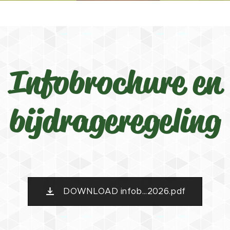
Infobrochure en
bijdrageregeling
DOWNLOAD infob...2026.pdf